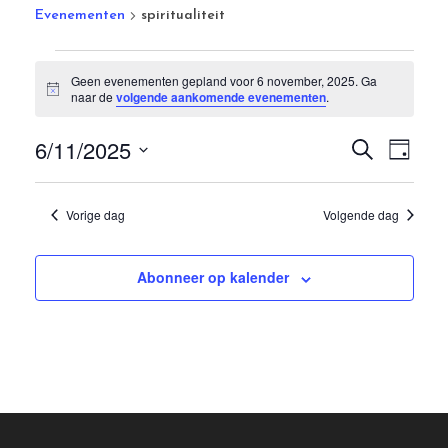
Evenementen
spiritualiteit
Geen evenementen gepland voor 6 november, 2025. Ga
Bericht
naar de
volgende aankomende evenementen
.
Even
Eve
6/11/2025
Zoeken
Dag
wee
Zoek
Selecteer
nav
een
Vorige dag
Volgende dag
en
datum.
weer
Abonneer op kalender
navig