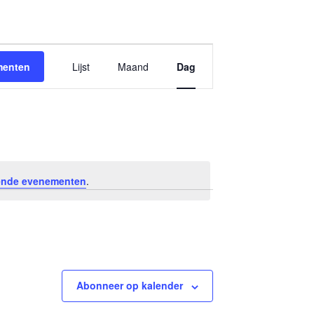
Evenement
menten
Lijst
Maand
Dag
weergaven
navigatie
ende evenementen
.
Abonneer op kalender