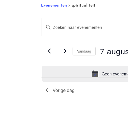
Evenementen
spiritualiteit
Evenementen
Vul
Zoeken
een
en
keyword
7 augus
in.
Vandaag
weergeven
Zoek
Selecteer
navigatie
voor
een
Geen evenemen
Evenementen
datum.
met
Vorige dag
keyword.