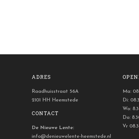
ADRES
OPEN
Raadhuisstraat 56A
Ma: 08.
2101 HH Heemstede
Di: 08.
Wo: 8.3
CONTACT
Do: 8.3
Vr 08.3
De Nieuwe Lente:
info@denieuwelente-heemstede.nl