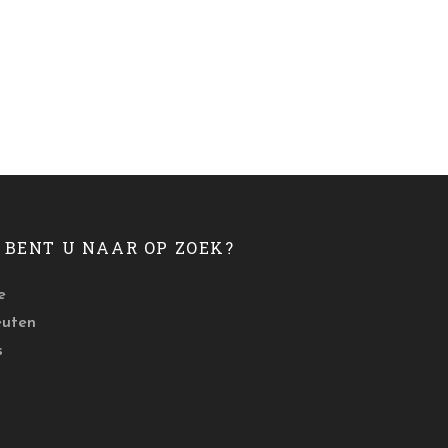
BENT U NAAR OP ZOEK?
e
euten
s