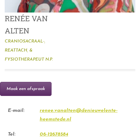
RENÉE VAN
ALTEN
CRANIOSACRAAL-,
REATTACH, &
FYSIOTHERAPEUT N.P.
Maak een afspraak
E-mail:
renee.vanalten@denieuwelente-
heemstede.nl
Tel:
06-12678584