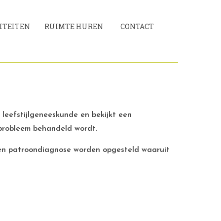
ITEITEN
RUIMTE HUREN
CONTACT
leefstijlgeneeskunde en bekijkt een
 probleem behandeld wordt.
een patroondiagnose worden opgesteld waaruit