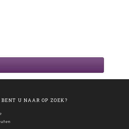
BENT U NAAR OP ZOEK?
e
euten