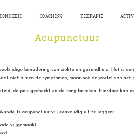
ZONDHEID
COACHING
THERAPIE
ACTIV
Acupunctuur
elzijdige benadering van ziekte en gezondheid. Het is een 
odat niet alleen de symptomen, maar ook de wortel van het
steld, de pols gecheckt en de tong bekeken. Hierdoor kan 
unde, is acupunctuur vrij eenvoudig uit te leggen:
kade vrijgemaakt
erd