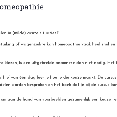
Homeopathie
len in (milde) acute situaties?
erstuiking of wagenziekte kan homeopathie vaak heel snel en
e kiezen, is een uitgebreide anamnese dan niet nodig. Het is 
thie’ van één dag leer je hoe je die keuze maakt. De cursu
elen worden besproken en het boek dat je bij de cursus kun
e om aan de hand van voorbeelden gezamenlijk een keuze te 