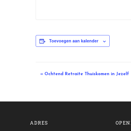
Toevoegen aan kalender
Evenement
«
Ochtend Retraite Thuiskomen in Jezelf
Navigatie
ADRES
OPEN