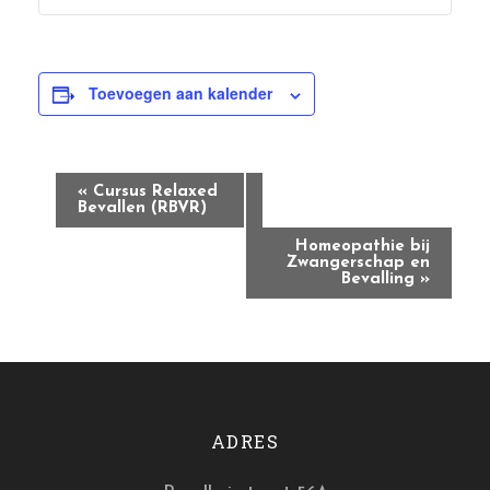
Toevoegen aan kalender
Evenement
«
Cursus Relaxed
Navigatie
Bevallen (RBVR)
Homeopathie bij
Zwangerschap en
Bevalling
»
ADRES