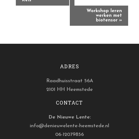
Navigatie
Reis
Workshop leren
werken met
biotensor
»
ADRES
Raadhuisstraat 56A
2101 HH Heemstede
CONTACT
De Nieuwe Lente:
info@denieuwelente-heemstede.nl
06-12079856