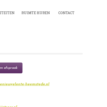
ITEITEN
RUIMTE HUREN
CONTACT
en afspraak
enieuwelente-heemstede.nl