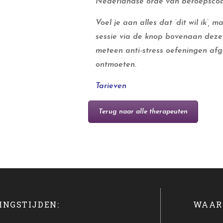
Nederlandse orde van beroepsco
Voel je aan alles dat ‘dit wil ik’,
sessie via de knop bovenaan deze 
meteen anti-stress oefeningen afge
ontmoeten.
Tarieven
Terug naar alle therapeuten
INGSTIJDEN:
WAAR 