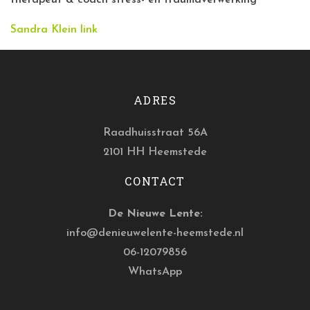
therapeut & coach stress- en traumaverwerking
Sandra Klein link
ADRES
Raadhuisstraat 56A
2101 HH Heemstede
CONTACT
De Nieuwe Lente:
info@denieuwelente-heemstede.nl
06-12079856
WhatsApp