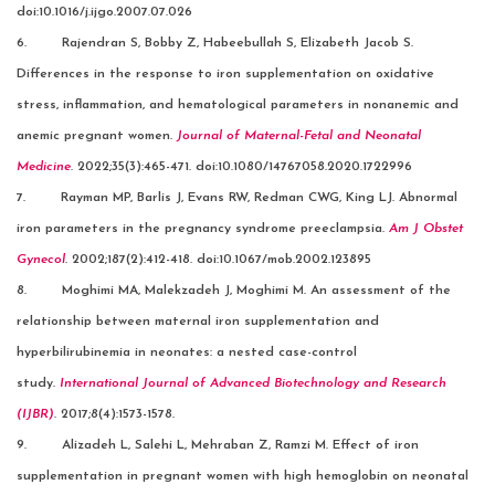
doi:10.1016/j.ijgo.2007.07.026
6. Rajendran S, Bobby Z, Habeebullah S, Elizabeth Jacob S.
Differences in the response to iron supplementation on oxidative
stress, inflammation, and hematological parameters in nonanemic and
anemic pregnant women.
Journal of Maternal-Fetal and Neonatal
Medicine
. 2022;35(3):465-471. doi:10.1080/14767058.2020.1722996
7. Rayman MP, Barlis J, Evans RW, Redman CWG, King LJ. Abnormal
iron parameters in the pregnancy syndrome preeclampsia.
Am J Obstet
Gynecol
. 2002;187(2):412-418. doi:10.1067/mob.2002.123895
8. Moghimi MA, Malekzadeh J, Moghimi M. An assessment of the
relationship between maternal iron supplementation and
hyperbilirubinemia in neonates: a nested case-control
study.
International Journal of Advanced Biotechnology and Research
(IJBR)
. 2017;8(4):1573-1578.
9. Alizadeh L, Salehi L, Mehraban Z, Ramzi M. Effect of iron
supplementation in pregnant women with high hemoglobin on neonatal