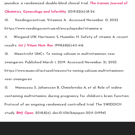
jaundice: a randomized double-blind clinical trial.
The Iranian Journal of
Obstetrics, Gynecology and Infertility
. 2019;22(4):18-24.
10. Voedingscentrum. Vitamine A . Accessed November 13, 2023.
https://www.voedingscentrum.nl/encyclopedie/vitamine-a
11. Wiegand UW, Hartmann S, Hummler H. Safety of vitamin A: recent
results.
Int J Vitam Nutr Res
. 1998;68(6):411-416.
12. Maastricht UMC+. Te weinig calcium in multivitaminen voor
zwangeren. Published March 1, 2019. Accessed November 21, 2023.
https://www.mumc.nl/actueel/nieuws/te-weinig-calcium-multivitaminen-
voor-zwangeren
13. Manousou S, Johansson B, Chmielewska A, et al. Role of iodine-
containing multivitamins during pregnancy for children’s brain function:
Protocol of an ongoing randomised controlled trial: The SWIDDICH
study.
BMJ Open
. 2018;8(4). doi:10.1136/bmjopen-2017-019945