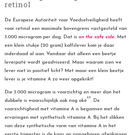
retinol
De Europese Autoriteit voor Voedselveiligheid heeft
voor retinol een maximale bovengrens vastgesteld van
3.000 microgram per dag. Dat is
on the safe side.
Met
een klein stukje (20 gram) kalfslever kom je daar
inderdaad al aan. Vandaar dat alleen een beetje
leverpaté wordt geadviseerd. Maar waarom zien we
lever niet in positief licht? Met maar een klein beetje
lever is je vitamine A zo weer opgekrikt!
Die 3.000 microgram is voorzichtig en meer dan het
4,11
dubbele is waarschijnlijk ook nog oké
. De
voorzichtigheid met vitamine A is begonnen met de
ervaringen met synthetisch vitamine A. Bij het slikken
van deze synthetische vorm van vitamine A in het
eerste trimester is de kans op aangeboren afwijkingen