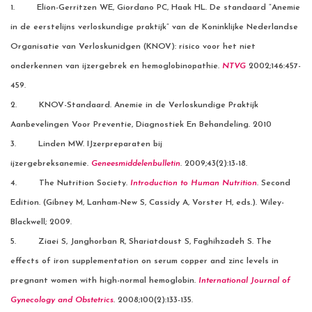
1. Elion-Gerritzen WE, Giordano PC, Haak HL. De standaard “Anemie
in de eerstelijns verloskundige praktijk” van de Koninklijke Nederlandse
Organisatie van Verloskunidgen (KNOV): risico voor het niet
onderkennen van ijzergebrek en hemoglobinopathie.
NTVG
2002;146:457-
459.
2. KNOV-Standaard. Anemie in de Verloskundige Praktijk
Aanbevelingen Voor Preventie, Diagnostiek En Behandeling. 2010
3. Linden MW. IJzerpreparaten bij
ijzergebreksanemie.
Geneesmiddelenbulletin
. 2009;43(2):13-18.
4. The Nutrition Society.
Introduction to Human Nutrition
. Second
Edition. (Gibney M, Lanham-New S, Cassidy A, Vorster H, eds.). Wiley-
Blackwell; 2009.
5. Ziaei S, Janghorban R, Shariatdoust S, Faghihzadeh S. The
effects of iron supplementation on serum copper and zinc levels in
pregnant women with high-normal hemoglobin.
International Journal of
Gynecology and Obstetrics
. 2008;100(2):133-135.